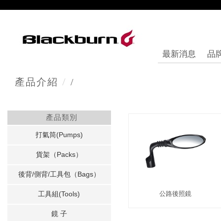
最新消息
品
/
產品介紹
/
產品類別
打氣筒(Pumps)
貨架（Packs）
後背/側背/工具包（Bags）
工具組(Tools)
公路後照鏡
鏡 子