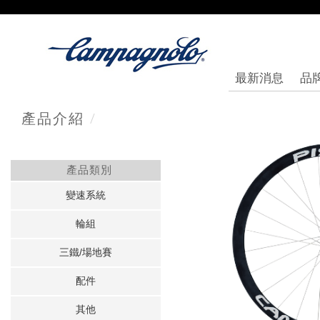
最新消息
品
/
產品介紹
產品類別
變速系統
輪組
三鐵/場地賽
配件
其他