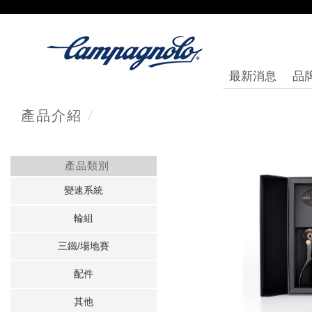
最新消息
品
/
產品介紹
產品類別
變速系統
輪組
三鐵/場地賽
配件
其他