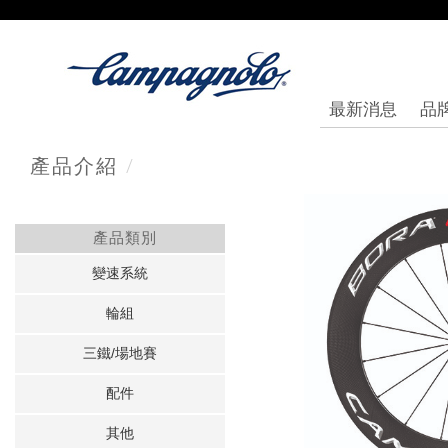
最新消息
品
/
產品介紹
產品類別
變速系統
輪組
三鐵/場地賽
配件
其他