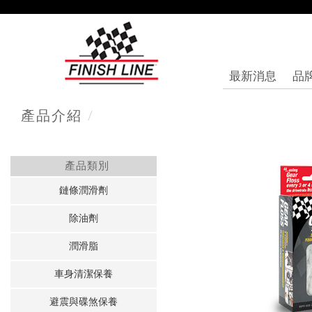
最新消息
品
/
產品介紹
產品類別
鏈條潤滑劑
除油劑
潤滑脂
車身清潔保養
避震與碟煞保養