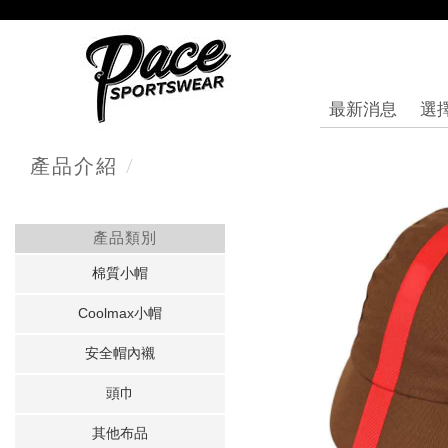
最新消息
選
/
產品介紹
產品類別
棉質小帽
Coolmax小帽
安全帽內襯
頭巾
其他布品